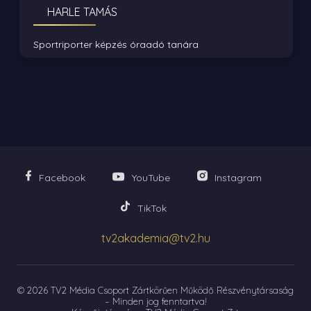
HARLE TAMÁS
Sportriporter képzés óraadó tanára
Facebook
YouTube
Instagram
TikTok
tv2akademia@tv2.hu
© 2026 TV2 Média Csoport Zártkörűen Működő Részvénytársaság
– Minden jog fenntartva!