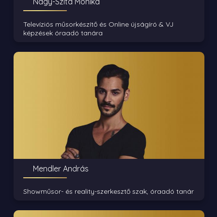
Nagy-Szita Mónika
Televíziós műsorkészítő és Online újságíró & VJ
képzések óraadó tanára
Mendler András
Showműsor- és reality-szerkesztő szak, óraadó tanár