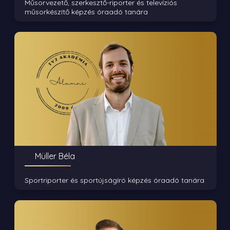
Műsorvezető, szerkesztő-riporter és televíziós
műsorkészítő képzés óraadó tanára
Müller Béla
Sportriporter és sportújságíró képzés óraadó tanára