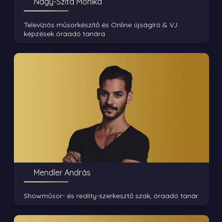
Nagy-Szita Mónika
Televíziós műsorkészítő és Online újságíró & VJ
képzések óraadó tanára
Mendler András
Showműsor- és reality-szerkesztő szak, óraadó tanár