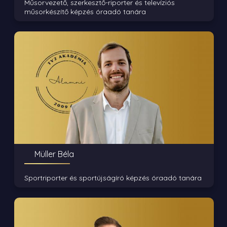
Műsorvezető, szerkesztő-riporter és televíziós
műsorkészítő képzés óraadó tanára
Müller Béla
Sportriporter és sportújságíró képzés óraadó tanára