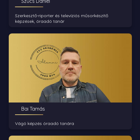
Szűcs Dániel
Szerkesztő-riporter és televíziós műsorkészítő
képzések, óraadó tanár
Bai Tamás
Vágó képzés óraadó tanára